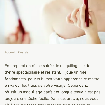
Accueil
›
Lifestyle
LIFESTYLE
Quelles sont les meilleures
En préparation d'une soirée, le maquillage se doit
d'être spectaculaire et résistant. Il joue un rôle
techniques pour un
fondamental pour sublimer votre apparence et mettre
maquillage de soirée longue
en valeur les traits de votre visage. Cependant,
tenue?
réussir un maquillage parfait et longue tenue n'est pas
toujours une tâche facile. Dans cet article, nous vous
Côme
•
19 juin 2024
•
6 min de lecture