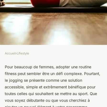
Accueil
›
Lifestyle
LIFESTYLE
Comment intégrer le jogging
Pour beaucoup de femmes, adopter une routine
fitness peut sembler être un défi complexe. Pourtant,
dans une routine fitness pour
le jogging se présente comme une solution
débutants?
accessible, simple et extrêmement bénéfique pour
toutes celles qui souhaitent se mettre au sport. Que
Côme
•
19 juin 2024
•
6 min de lecture
vous soyez débutante ou que vous cherchiez à