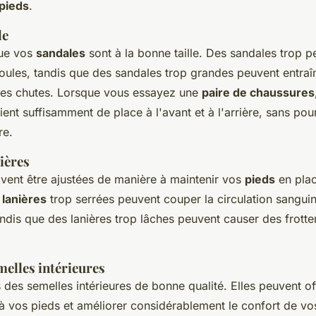
pieds
.
le
ue vos
sandales
sont à la bonne taille. Des sandales trop p
ules, tandis que des sandales trop grandes peuvent entraî
des chutes. Lorsque vous essayez une
paire de chaussures
ient suffisamment de place à l'avant et à l'arrière, sans pour
re.
nières
vent être ajustées de manière à maintenir vos
pieds
en plac
s
lanières
trop serrées peuvent couper la circulation sangui
ndis que des lanières trop lâches peuvent causer des frott
melles intérieures
 des semelles intérieures de bonne qualité. Elles peuvent off
à vos pieds et améliorer considérablement le confort de v