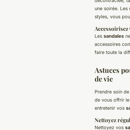
décontractée, t
une soirée. Les
styles, vous po
Accessoirisez 
Les
sandales
ne
accessoires com
faire toute la d
Astuces pou
de vie
Prendre soin d
de vous offrir l
entretenir vos
s
Nettoyez régu
Nettoyez vos
s