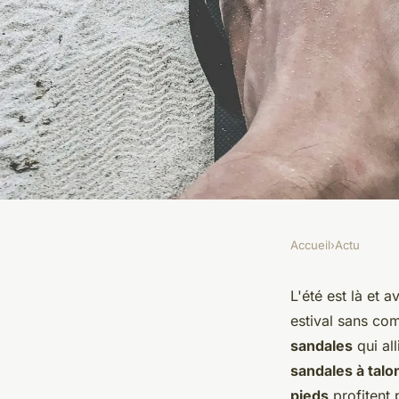
Accueil
›
Actu
ACTU
Quelles astuces pou
L'été est là et a
estival sans co
sandales à lanières s
sandales
qui al
sandales à talo
pieds
profitent 