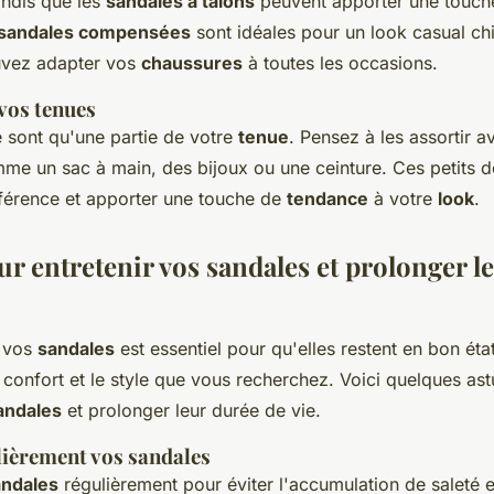
andis que les
sandales à talons
peuvent apporter une touch
sandales compensées
sont idéales pour un look casual chi
uvez adapter vos
chaussures
à toutes les occasions.
vos tenues
 sont qu'une partie de votre
tenue
. Pensez à les assortir a
me un sac à main, des bijoux ou une ceinture. Ces petits d
ifférence et apporter une touche de
tendance
à votre
look
.
r entretenir vos sandales et prolonger l
e vos
sandales
est essentiel pour qu'elles restent en bon éta
e confort et le style que vous recherchez. Voici quelques as
andales
et prolonger leur durée de vie.
lièrement vos sandales
andales
régulièrement pour éviter l'accumulation de saleté e