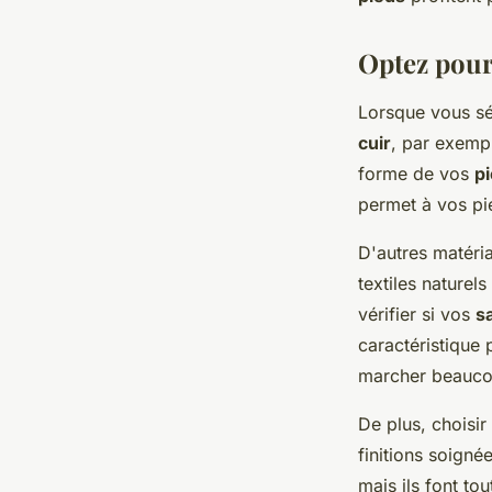
confort?
Optez pour 
Côme
•
19 juin 2024
•
6 min de lecture
Lorsque vous s
cuir
, par exempl
forme de vos
p
permet à vos pie
D'autres matéri
textiles nature
vérifier si vos
s
caractéristique 
marcher beauco
De plus, choisi
finitions soigné
mais ils font to