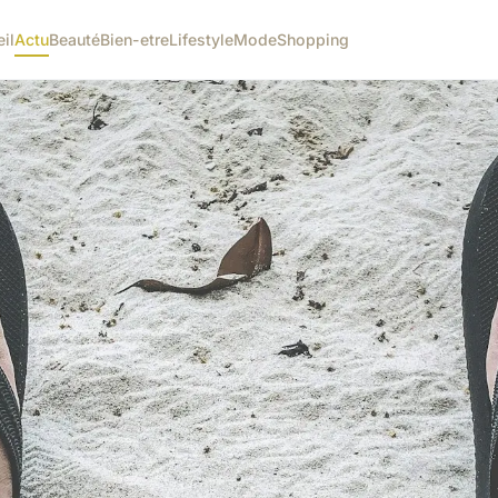
il
Actu
Beauté
Bien-etre
Lifestyle
Mode
Shopping