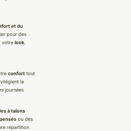
fort et du
pter pour des
t votre
look
.
otre
confort
tout
vilégient la
es journées
es à talons
mpensés
ou des
re répartition