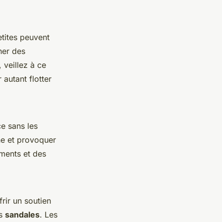
etites peuvent
ner des
, veillez à ce
 autant flotter
e sans les
ne et provoquer
ements et des
rir un soutien
os
sandales
. Les