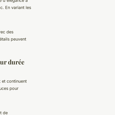
e d'élégance à
c. En variant les
vec des
étails peuvent
eur durée
t et continuent
tuces pour
t de