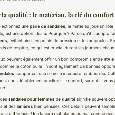
la qualité : le matériau, la clé du confort
électionnez une
paire de sandales
, le matériau joue un rôle
e, est une option idéale. Pourquoi ? Parce qu'il s'adapte fa
ieds
, évitant ainsi les points de pression et les ampoules. En
ds de respirer, ce qui est crucial durant les journées chaud
aux peuvent également offrir un bon compromis entre
style
ls comme le coton ou le lin sont également de bonnes option
andales
comportent une semelle intérieure rembourrée. Cet
peut considérablement améliorer le confort, surtout si vou
up.
r des
sandales pour femmes
de
qualité
signifie souvent op
es et des
lanières
bien pensées. Ces détails peuvent sembler 
ute la différence. Une lanière mal placée ou mal conçue peu