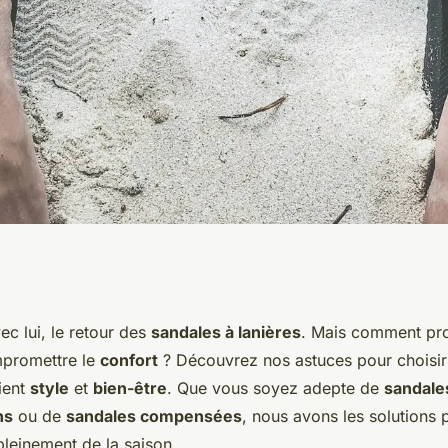
r porter des
vec lui, le retour des
sandales à lanières
. Mais comment prof
mpromettre le
confort
? Découvrez nos astuces pour choisir 
ans sacrifier le
lient
style
et
bien-être
. Que vous soyez adepte de
sandale
ns
ou de
sandales compensées
, nous avons les solutions
pleinement de la saison.