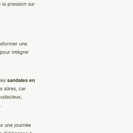
 la pression sur
ansformer une
pour intégrer
des
sandales en
s sûres, car
audacieux,
.
ur une journée