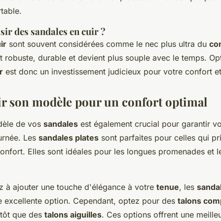
table.
sir des
sandales en cuir
?
ir
sont souvent considérées comme le nec plus ultra du
con
st robuste, durable et devient plus souple avec le temps. O
r
est donc un investissement judicieux pour votre confort e
ir son modèle pour un confort optimal
dèle de vos
sandales
est également crucial pour garantir v
ournée. Les
sandales plates
sont parfaites pour celles qui pri
 confort. Elles sont idéales pour les longues promenades et l
z à ajouter une touche d'élégance à votre
tenue
, les
sandal
e excellente option. Cependant, optez pour des
talons co
tôt que des
talons aiguilles
. Ces options offrent une meilleu