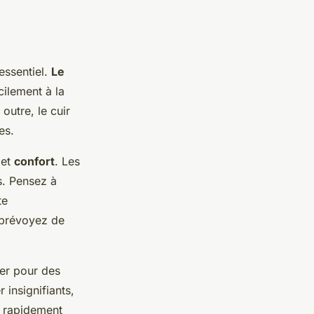
 essentiel.
Le
cilement à la
 outre, le cuir
es.
et
confort
. Les
s. Pensez à
te
s prévoyez de
ter pour des
insignifiants,
t rapidement