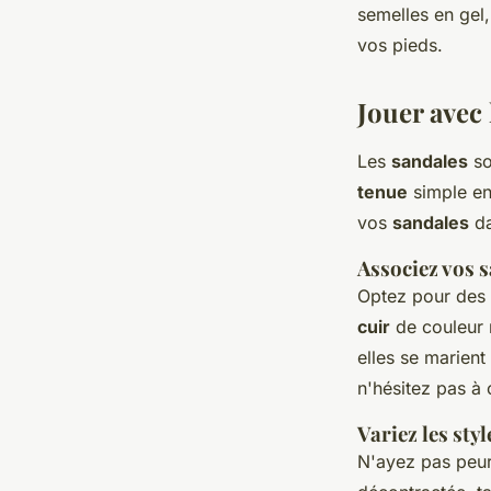
semelles en gel,
vos pieds.
Jouer avec
Les
sandales
so
tenue
simple en
vos
sandales
da
Associez vos 
Optez pour des
cuir
de couleur n
elles se marien
n'hésitez pas à 
Variez les styl
N'ayez pas peur 