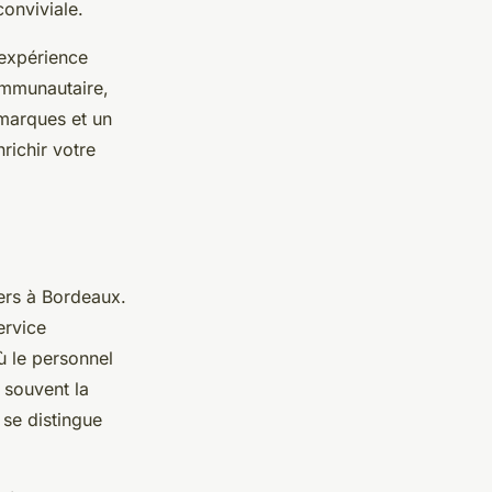
onviviale.
 expérience
ommunautaire,
marques et un
richir votre
ers à Bordeaux.
ervice
ù le personnel
 souvent la
i se distingue