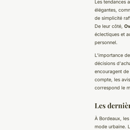
Les tendances a
élégantes, com
de simplicité ra
De leur côté,
Ov
éclectiques et a
personnel.
L'importance des
décisions d'acha
encouragent de 
compte, les avi
correspond le mi
Les derniè
À Bordeaux, le
mode urbaine. 