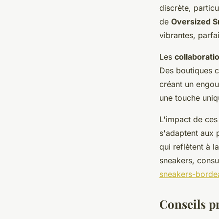
discrète, partic
de
Oversized S
vibrantes, parfa
Les
collaborati
Des boutiques
créant un engoue
une touche uniqu
L'impact de ces
s'adaptent aux 
qui reflètent à 
sneakers, consu
sneakers-borde
Conseils pr