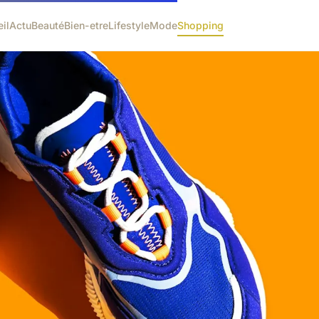
il
Actu
Beauté
Bien-etre
Lifestyle
Mode
Shopping