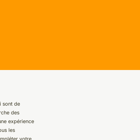
i sont de
rche des
 une expérience
ous les
ompléter votre