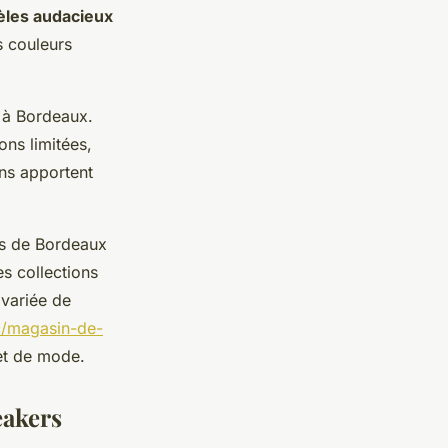
les audacieux
s couleurs
s à Bordeaux.
ons limitées,
ons apportent
ues de Bordeaux
s collections
 variée de
c/magasin-de-
et de mode.
eakers