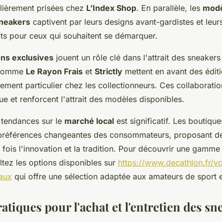
ulièrement prisées chez
L’Index Shop
. En parallèle, les
modè
neakers
captivent par leurs designs avant-gardistes et leur
its pour ceux qui souhaitent se démarquer.
ons exclusives
jouent un rôle clé dans l'attrait des sneaker
 comme
Le Rayon Frais
et
Strictly
mettent en avant des éditi
ment particulier chez les collectionneurs. Ces collaborati
e et renforcent l'attrait des modèles disponibles.
 tendances sur le
marché local
est significatif. Les boutiq
préférences changeantes des consommateurs, proposant de
la fois l'innovation et la tradition. Pour découvrir une gamme
ltez les options disponibles sur
https://www.decathlon.fr/v
aux
qui offre une sélection adaptée aux amateurs de sport 
atiques pour l'achat et l'entretien des sn