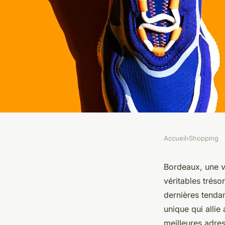
Accueil
›
Shopping
SHOPPING
Magasin de sneaker
Bordeaux, une v
véritables trés
découvrez le meilleu
dernières tendan
unique qui allie
meilleures adre