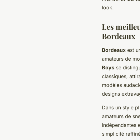
Côme
•
10 novembre 2024
•
4 min de lecture
look.
Les meille
Bordeaux
Bordeaux
est u
amateurs de mod
Boys
se disting
classiques, atti
modèles audaci
designs extravag
Dans un style p
amateurs de sne
indépendantes et
simplicité raffin