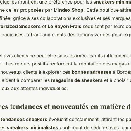
ctuelles montrent une préférence pour les
sneakers minima
me celles proposées par
L’Index Shop
. Cette boutique attir
ffinée, grâce à ses collaborations exclusives et ses marque
ersized Sneakers
et
Le Rayon Frais
séduisent par leurs co
udacieuses, offrant aux clients des options variées pour exp
 avis clients ne peut être sous-estimée, car ils influencent
t. Les retours positifs renforcent la réputation des magasin
nouveaux clients à explorer ces
bonnes adresses
à Bordea
s aident à comparer les
magasins de sneakers
et à choisir 
eux aux attentes individuelles.
res tendances et nouveautés en matière d
s
tendances sneakers
évoluent constamment, attirant les p
Les
sneakers minimalistes
continuent de séduire avec leur