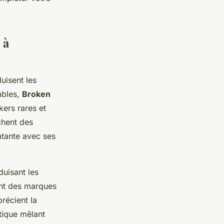
 à
uisent les
ables,
Broken
ers rares et
chent des
atante avec ses
duisant les
ant des marques
récient la
ctique mêlant