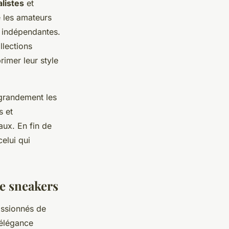
listes
et
e les amateurs
s indépendantes.
llections
rimer leur style
 grandement les
s et
ux. En fin de
celui qui
e sneakers
assionnés de
 élégance