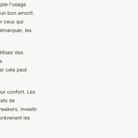
mpte l'usage
 un bon amorti.
r ceux qui
démarquer, les
tilisez des
s
ar cela peut
eur confort. Les
cets de
eakers, investir
prévenant les