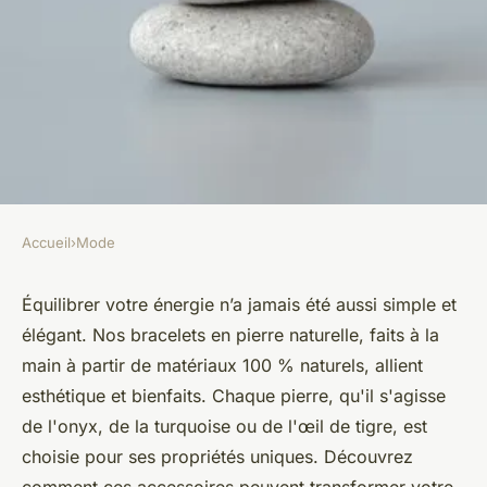
Accueil
›
Mode
MODE
Équilibrez votre énergie avec
Équilibrer votre énergie n’a jamais été aussi simple et
élégant. Nos bracelets en pierre naturelle, faits à la
nos bracelets en pierre
main à partir de matériaux 100 % naturels, allient
naturelle
esthétique et bienfaits. Chaque pierre, qu'il s'agisse
de l'onyx, de la turquoise ou de l'œil de tigre, est
Côme
•
24 février 2025
•
3 min de lecture
choisie pour ses propriétés uniques. Découvrez