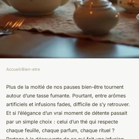
Accueil
›
Bien-etre
BIEN-ETRE
Pourquoi choisir compagnie &
Plus de la moitié de nos pauses bien-être tournent
autour d’une tasse fumante. Pourtant, entre arômes
co comme votre marque de thé
artificiels et infusions fades, difficile de s’y retrouver.
Et si l’élégance d’un vrai moment de détente passait
Castiel
•
24/06/2026 09:06
•
10 min de lecture
par un simple choix : celui d’un thé qui respecte
chaque feuille, chaque parfum, chaque rituel ?